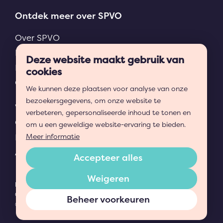
Ontdek meer over SPVO
Over SPVO
Nieuws en projecten
Deze website maakt gebruik van
Niet met ons eens?
cookies
Ons ondersteuningsplan
We kunnen deze plaatsen voor analyse van onze
bezoekersgegevens, om onze website te
Veelgestelde vragen
verbeteren, gepersonaliseerde inhoud te tonen en
Onze scholen
om u een geweldige website-ervaring te bieden.
Downloads
Meer informatie
AVG en Privacy
Accepteer alles
Weigeren
Privacyverklaring
Cookies
Beheer voorkeuren
© Copyright 2026 SPVO