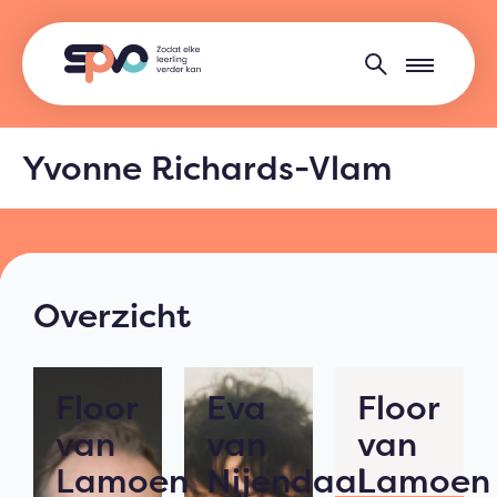
Yvonne Richards-Vlam
Overzicht
Floor
Eva
Floor
van
van
van
Lamoen
Nijendaal
Lamoen