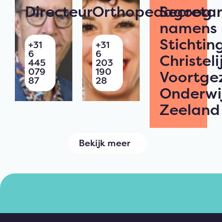
Directeur
Orthopedagoog
Secretar
namens
Stichtin
+31
+31
6
6
Christeli
445
203
079
190
Voortge
87
28
Onderwi
Zeeland
Bekijk meer