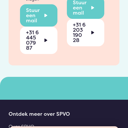
Stuur
een
Stuur
mail
een
mail
+31 6
203
+31 6
190
445
28
079
87
Ontdek meer over SPVO
Over SPVO