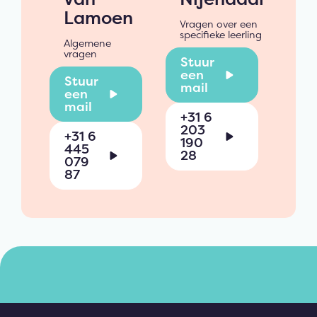
Lamoen
Vragen over een
specifieke leerling
Algemene
vragen
Stuur
een
Stuur
mail
een
mail
+31 6
203
+31 6
190
445
28
079
87