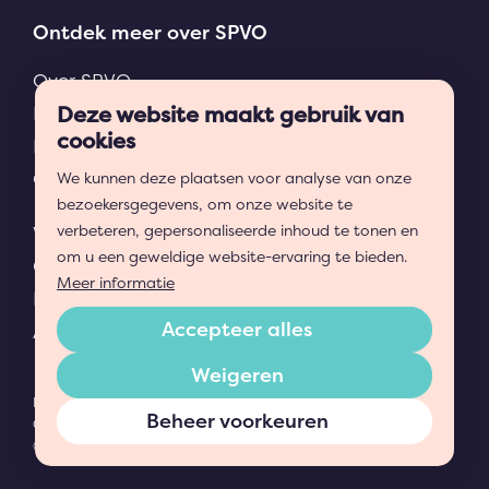
Ontdek meer over SPVO
Over SPVO
Deze website maakt gebruik van
Nieuws en projecten
cookies
Niet met ons eens?
Ons ondersteuningsplan
We kunnen deze plaatsen voor analyse van onze
bezoekersgegevens, om onze website te
verbeteren, gepersonaliseerde inhoud te tonen en
Veelgestelde vragen
om u een geweldige website-ervaring te bieden.
Onze scholen
Meer informatie
Downloads
Accepteer alles
AVG en Privacy
Weigeren
Privacyverklaring
Beheer voorkeuren
Cookies
© Copyright 2026 SPVO